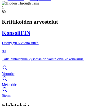
1
80
Kriitikoiden arvostelut
KonsoliFIN
Lisätty yli 6 vuotta sitten
80
Tällä hintalapulla kyseessä on varsin oiva kokonaisuus.
Youtube
Metacritic
Steam
Ehdotuksia