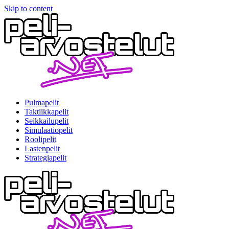
Skip to content
Pulmapelit
Taktiikkapelit
Seikkailupelit
Simulaatiopelit
Roolipelit
Lastenpelit
Strategiapelit