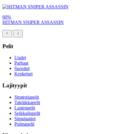
60%
HITMAN SNIPER ASSASSIN
Pelit
Uudet
Parhaat
Suositut
Keskeiset
Lajityypit
Strategiapelit
Taktiikkapelit
Lastenpelit
Seikkailupelit
Simulaatiot
Pulmapelit