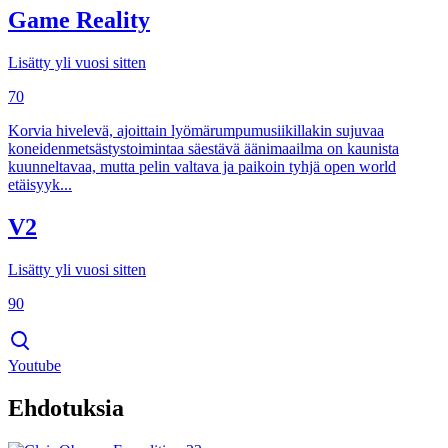
Game Reality
Lisätty yli vuosi sitten
70
Korvia hivelevä, ajoittain lyömärumpumusiikillakin sujuvaa
koneidenmetsästystoimintaa säestävä äänimaailma on kaunista
kuunneltavaa, mutta pelin valtava ja paikoin tyhjä open world
etäisyyk...
V2
Lisätty yli vuosi sitten
90
Youtube
Ehdotuksia