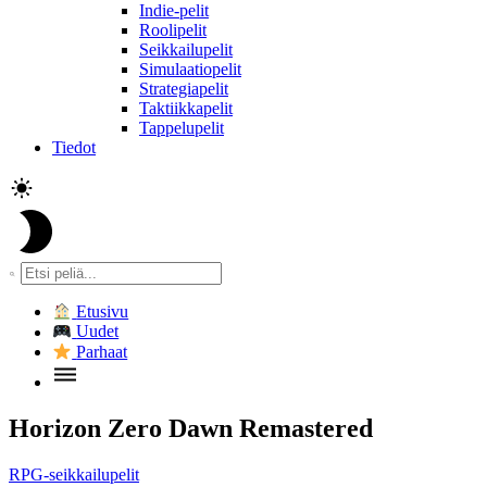
Indie-pelit
Roolipelit
Seikkailupelit
Simulaatiopelit
Strategiapelit
Taktiikkapelit
Tappelupelit
Tiedot
Etusivu
Uudet
Parhaat
Horizon Zero Dawn Remastered
RPG-seikkailupelit