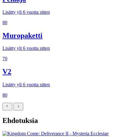
Lisätty yli 6 vuotta sitten
80
Muropaketti
Lisätty yli 6 vuotta sitten
70
V2
Lisätty yli 6 vuotta sitten
80
Ehdotuksia