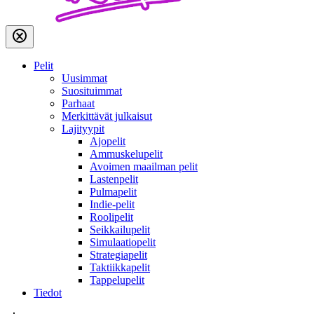
Pelit
Uusimmat
Suosituimmat
Parhaat
Merkittävät julkaisut
Lajityypit
Ajopelit
Ammuskelupelit
Avoimen maailman pelit
Lastenpelit
Pulmapelit
Indie-pelit
Roolipelit
Seikkailupelit
Simulaatiopelit
Strategiapelit
Taktiikkapelit
Tappelupelit
Tiedot