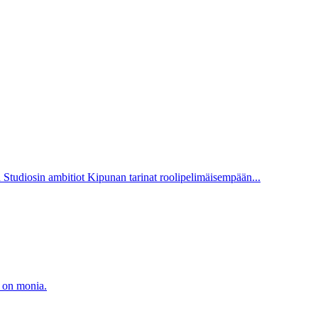
d Studiosin ambitiot Kipunan tarinat roolipelimäisempään...
a on monia.