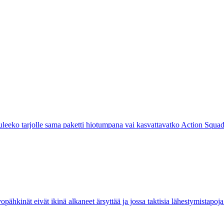
 tuleeko tarjolle sama paketti hiotumpana vai kasvattavatko Action Squa
ähkinät eivät ikinä alkaneet ärsyttää ja jossa taktisia lähestymistapoj