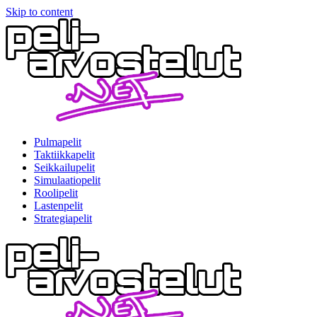
Skip to content
Pulmapelit
Taktiikkapelit
Seikkailupelit
Simulaatiopelit
Roolipelit
Lastenpelit
Strategiapelit