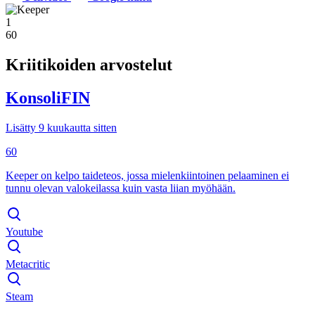
1
60
Kriitikoiden arvostelut
KonsoliFIN
Lisätty 9 kuukautta sitten
60
Keeper on kelpo taideteos, jossa mielenkiintoinen pelaaminen ei
tunnu olevan valokeilassa kuin vasta liian myöhään.
Youtube
Metacritic
Steam