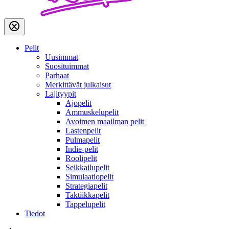
Pelit
Uusimmat
Suosituimmat
Parhaat
Merkittävät julkaisut
Lajityypit
Ajopelit
Ammuskelupelit
Avoimen maailman pelit
Lastenpelit
Pulmapelit
Indie-pelit
Roolipelit
Seikkailupelit
Simulaatiopelit
Strategiapelit
Taktiikkapelit
Tappelupelit
Tiedot