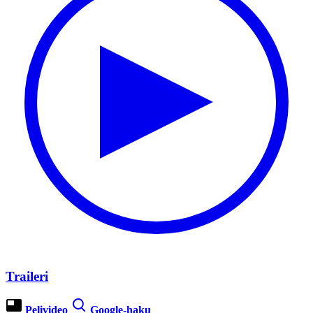
Traileri
Pelivideo
Google-haku