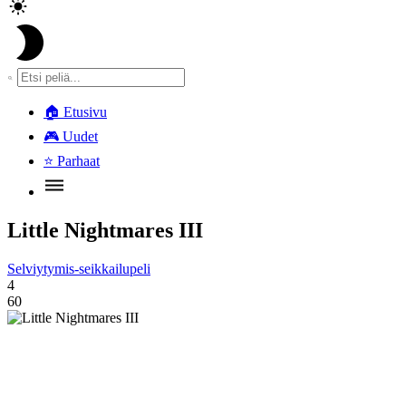
🏠
Etusivu
🎮
Uudet
⭐
Parhaat
Little Nightmares III
Selviytymis-seikkailupeli
4
60