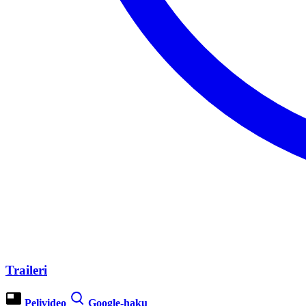
Traileri
Pelivideo
Google-haku