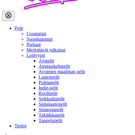
Pelit
Uusimmat
Suosituimmat
Parhaat
Merkittävät julkaisut
Lajityypit
Ajopelit
Ammuskelupelit
Avoimen maailman pelit
Lastenpelit
Pulmapelit
Indie-pelit
Roolipelit
Seikkailupelit
Simulaatiopelit
Strategiapelit
Taktiikkapelit
Tappelupelit
Tiedot