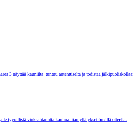
ares 3 näyttää kauniilta, tuntuu autenttiselta ja todistaa jälkipuoliskol
lle tyypillistä vinksahtanutta kauhua liian yllätyksettömällä otteella.