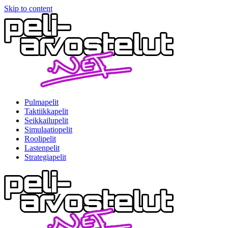
Skip to content
Pulmapelit
Taktiikkapelit
Seikkailupelit
Simulaatiopelit
Roolipelit
Lastenpelit
Strategiapelit