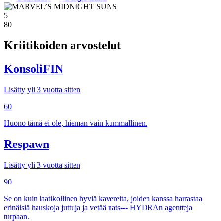
5
80
Kriitikoiden arvostelut
KonsoliFIN
Lisätty yli 3 vuotta sitten
60
Huono tämä ei ole, hieman vain kummallinen.
Respawn
Lisätty yli 3 vuotta sitten
90
Se on kuin laatikollinen hyviä kavereita, joiden kanssa harrastaa
erinäisiä hauskoja juttuja ja vetää nats--- HYDRAn agentteja
turpaan.