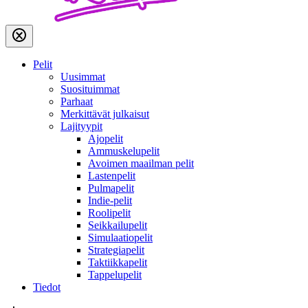
Pelit
Uusimmat
Suosituimmat
Parhaat
Merkittävät julkaisut
Lajityypit
Ajopelit
Ammuskelupelit
Avoimen maailman pelit
Lastenpelit
Pulmapelit
Indie-pelit
Roolipelit
Seikkailupelit
Simulaatiopelit
Strategiapelit
Taktiikkapelit
Tappelupelit
Tiedot