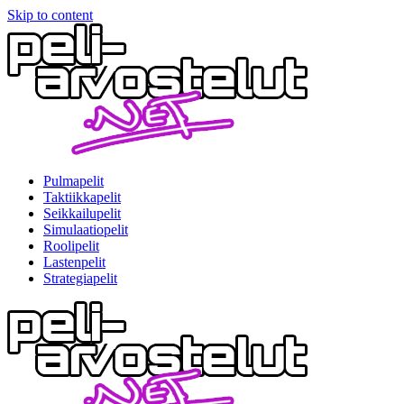
Skip to content
Pulmapelit
Taktiikkapelit
Seikkailupelit
Simulaatiopelit
Roolipelit
Lastenpelit
Strategiapelit