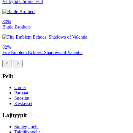
Valkyria Chronicles 4
80%
Battle Brothers
82%
Fire Emblem Echoes: Shadows of Valentia
Pelit
Uudet
Parhaat
Suositut
Keskeiset
Lajityypit
Strategiapelit
Taktiikkapelit