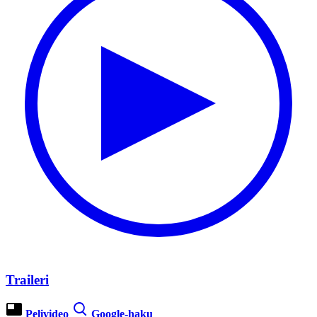
Traileri
Pelivideo
Google-haku