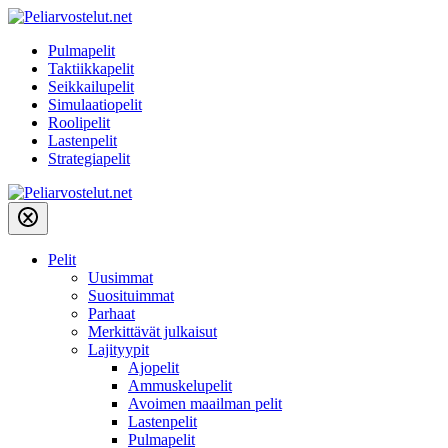
Skip
to
Pulmapelit
content
Taktiikkapelit
Seikkailupelit
Simulaatiopelit
Roolipelit
Lastenpelit
Strategiapelit
Pelit
Uusimmat
Suosituimmat
Parhaat
Merkittävät julkaisut
Lajityypit
Ajopelit
Ammuskelupelit
Avoimen maailman pelit
Lastenpelit
Pulmapelit