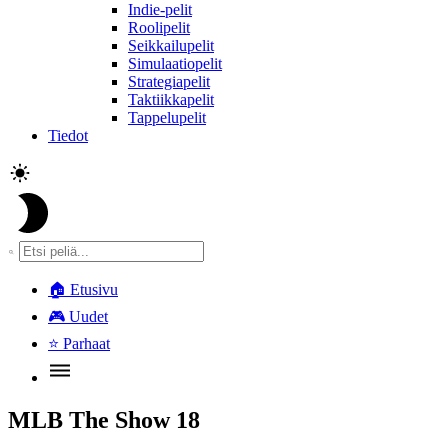
Indie-pelit
Roolipelit
Seikkailupelit
Simulaatiopelit
Strategiapelit
Taktiikkapelit
Tappelupelit
Tiedot
🏠
Etusivu
🎮
Uudet
⭐
Parhaat
MLB The Show 18