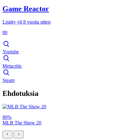
Game Reactor
Lisätty yli 8 vuotta sitten
80
Youtube
Metacritic
Steam
Ehdotuksia
80%
MLB The Show 20