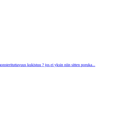
terituttavuus kukistuu ? jos ei yksin niin sitten poruka...