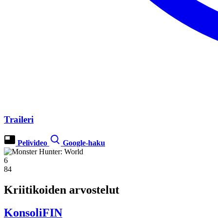
Traileri
Pelivideo
Google-haku
6
84
Kriitikoiden arvostelut
KonsoliFIN