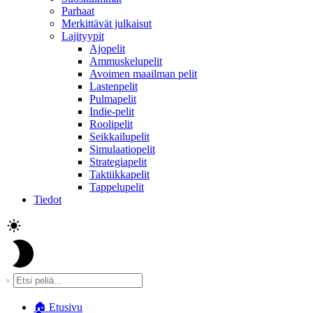
Parhaat
Merkittävät julkaisut
Lajityypit
Ajopelit
Ammuskelupelit
Avoimen maailman pelit
Lastenpelit
Pulmapelit
Indie-pelit
Roolipelit
Seikkailupelit
Simulaatiopelit
Strategiapelit
Taktiikkapelit
Tappelupelit
Tiedot
🏠
Etusivu