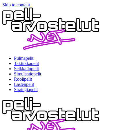
Skip to content
Pulmapelit
Taktiikkapelit
Seikkailupelit
Simulaatiopelit
Roolipelit
Lastenpelit
Strategiapelit