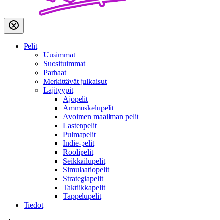
Pelit
Uusimmat
Suosituimmat
Parhaat
Merkittävät julkaisut
Lajityypit
Ajopelit
Ammuskelupelit
Avoimen maailman pelit
Lastenpelit
Pulmapelit
Indie-pelit
Roolipelit
Seikkailupelit
Simulaatiopelit
Strategiapelit
Taktiikkapelit
Tappelupelit
Tiedot