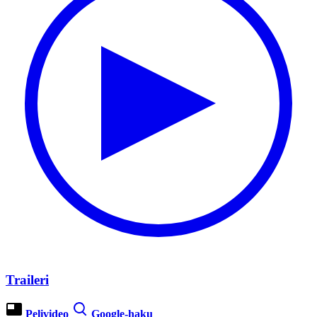
Traileri
Pelivideo
Google-haku