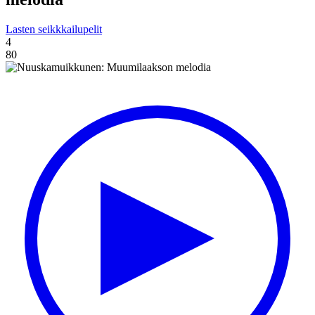
Lasten seikkkailupelit
4
80