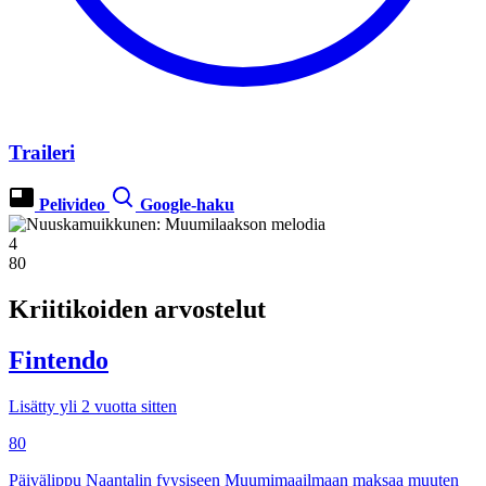
Traileri
Pelivideo
Google-haku
4
80
Kriitikoiden arvostelut
Fintendo
Lisätty yli 2 vuotta sitten
80
Päivälippu Naantalin fyysiseen Muumimaailmaan maksaa muuten