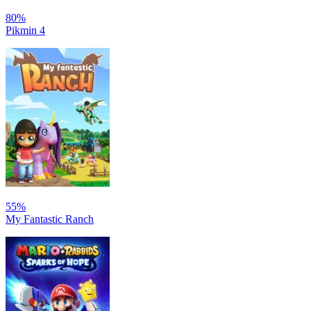
80%
Pikmin 4
55%
My Fantastic Ranch