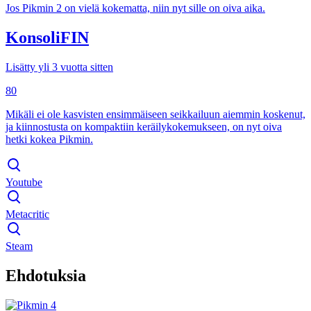
Jos Pikmin 2 on vielä kokematta, niin nyt sille on oiva aika.
KonsoliFIN
Lisätty yli 3 vuotta sitten
80
Mikäli ei ole kasvisten ensimmäiseen seikkailuun aiemmin koskenut,
ja kiinnostusta on kompaktiin keräilykokemukseen, on nyt oiva
hetki kokea Pikmin.
Youtube
Metacritic
Steam
Ehdotuksia