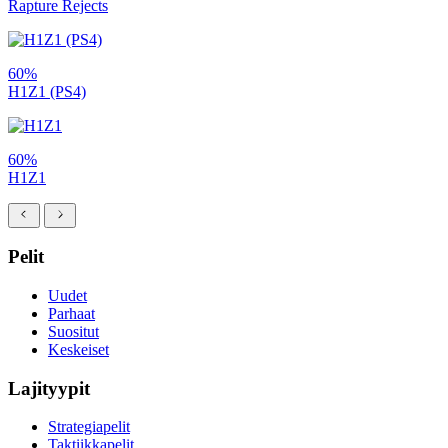
Rapture Rejects
60%
H1Z1 (PS4)
60%
H1Z1
Pelit
Uudet
Parhaat
Suositut
Keskeiset
Lajityypit
Strategiapelit
Taktiikkapelit