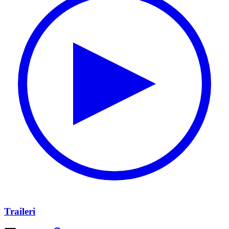
Traileri