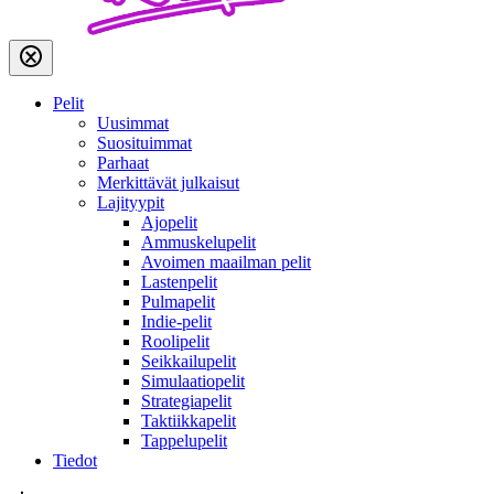
Pelit
Uusimmat
Suosituimmat
Parhaat
Merkittävät julkaisut
Lajityypit
Ajopelit
Ammuskelupelit
Avoimen maailman pelit
Lastenpelit
Pulmapelit
Indie-pelit
Roolipelit
Seikkailupelit
Simulaatiopelit
Strategiapelit
Taktiikkapelit
Tappelupelit
Tiedot