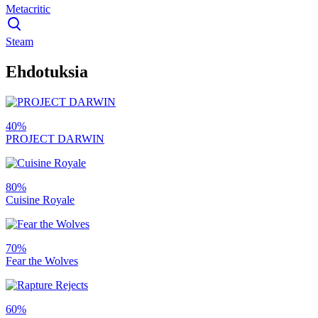
Metacritic
Steam
Ehdotuksia
40%
PROJECT DARWIN
80%
Cuisine Royale
70%
Fear the Wolves
60%