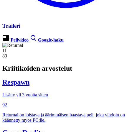
Traileri
Pelivideo
Google-haku
11
89
Kriitikoiden arvostelut
Respawn
Lisätty yli 3 vuotta sitten
92
Returnal on loistava ja äärimmäisen haastava peli, joka vihdoin on
käännetty myös PC:lle.