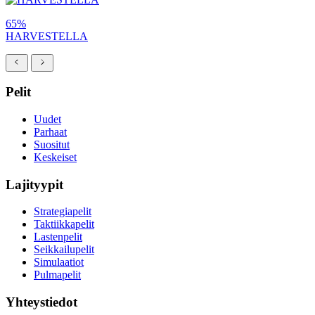
65%
HARVESTELLA
Pelit
Uudet
Parhaat
Suositut
Keskeiset
Lajityypit
Strategiapelit
Taktiikkapelit
Lastenpelit
Seikkailupelit
Simulaatiot
Pulmapelit
Yhteystiedot