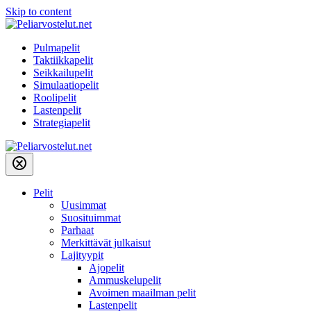
Skip to content
Pulmapelit
Taktiikkapelit
Seikkailupelit
Simulaatiopelit
Roolipelit
Lastenpelit
Strategiapelit
Pelit
Uusimmat
Suosituimmat
Parhaat
Merkittävät julkaisut
Lajityypit
Ajopelit
Ammuskelupelit
Avoimen maailman pelit
Lastenpelit