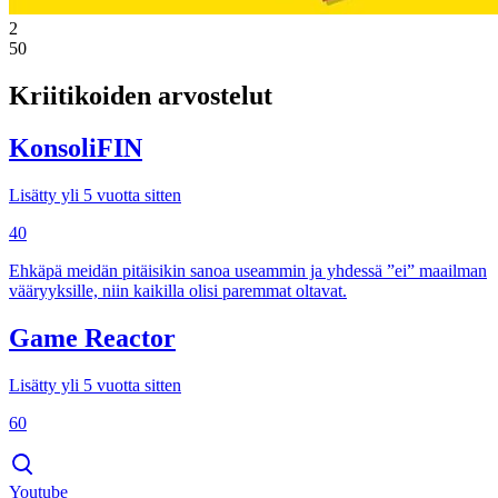
2
50
Kriitikoiden arvostelut
KonsoliFIN
Lisätty yli 5 vuotta sitten
40
Ehkäpä meidän pitäisikin sanoa useammin ja yhdessä ”ei” maailman
vääryyksille, niin kaikilla olisi paremmat oltavat.
Game Reactor
Lisätty yli 5 vuotta sitten
60
Youtube