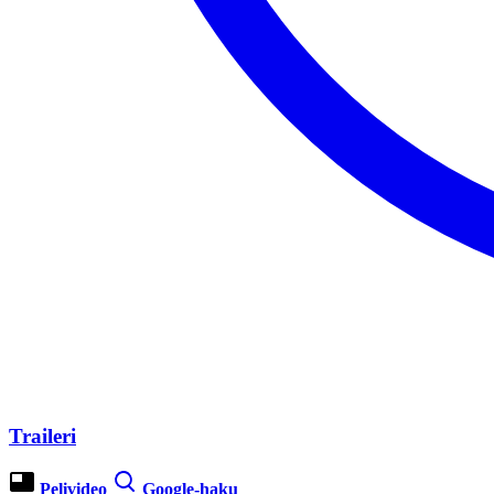
Traileri
Pelivideo
Google-haku