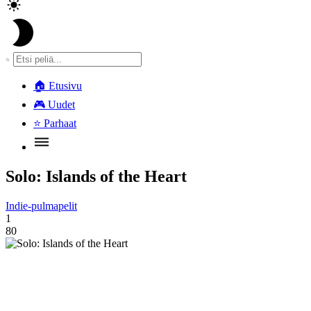
🏠
Etusivu
🎮
Uudet
⭐
Parhaat
Solo: Islands of the Heart
Indie-pulmapelit
1
80