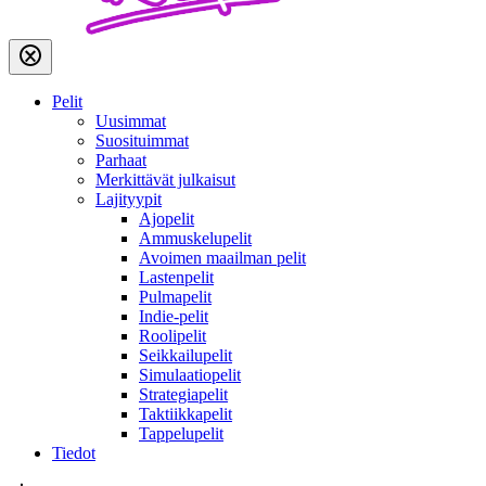
Pelit
Uusimmat
Suosituimmat
Parhaat
Merkittävät julkaisut
Lajityypit
Ajopelit
Ammuskelupelit
Avoimen maailman pelit
Lastenpelit
Pulmapelit
Indie-pelit
Roolipelit
Seikkailupelit
Simulaatiopelit
Strategiapelit
Taktiikkapelit
Tappelupelit
Tiedot