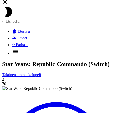
🏠
Etusivu
🎮
Uudet
⭐
Parhaat
Star Wars: Republic Commando (Switch)
Taktinen ammuskelupeli
2
70