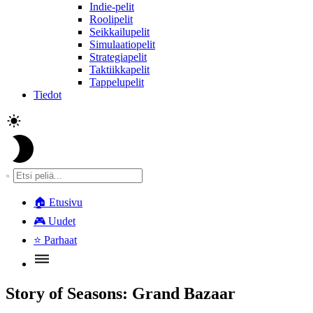
Indie-pelit
Roolipelit
Seikkailupelit
Simulaatiopelit
Strategiapelit
Taktiikkapelit
Tappelupelit
Tiedot
🏠
Etusivu
🎮
Uudet
⭐
Parhaat
Story of Seasons: Grand Bazaar