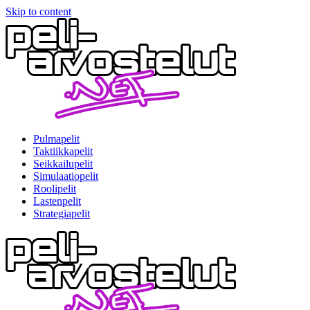
Skip to content
Pulmapelit
Taktiikkapelit
Seikkailupelit
Simulaatiopelit
Roolipelit
Lastenpelit
Strategiapelit