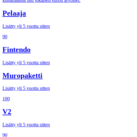
kissamaassa silti jokaisen euron arvoiset.
Pelaaja
Lisätty yli 5 vuotta sitten
90
Fintendo
Lisätty yli 5 vuotta sitten
Muropaketti
Lisätty yli 5 vuotta sitten
100
V2
Lisätty yli 5 vuotta sitten
90