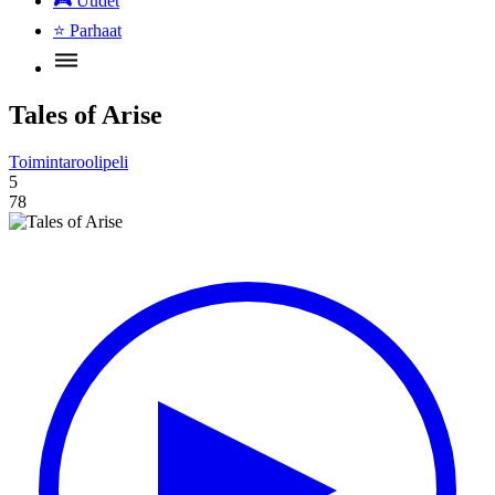
🎮
Uudet
⭐
Parhaat
Tales of Arise
Toimintaroolipeli
5
78