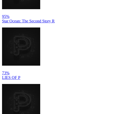
95%
Star Ocean: The Second Story R
73%
LIES OF P