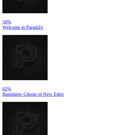
50%
Welcome to ParadiZe
62%
Banishers: Ghosts of New Eden