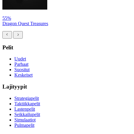
55%
Dragon Quest Treasures
Pelit
Uudet
Parhaat
Suositut
Keskeiset
Lajityypit
Strategiapelit
Taktiikkapelit
Lastenpelit
Seikkailupelit
Simulaatiot
Pulmapelit