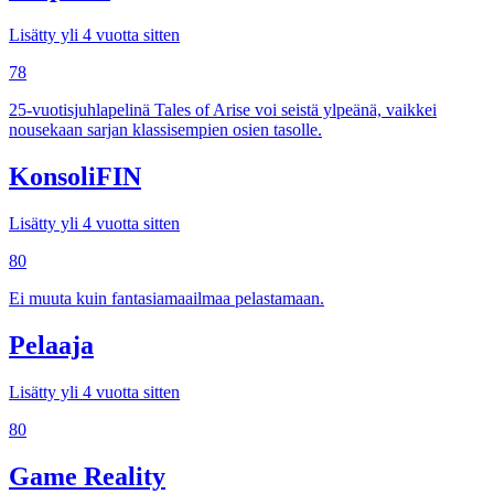
Lisätty yli 4 vuotta sitten
78
25-vuotisjuhlapelinä Tales of Arise voi seistä ylpeänä, vaikkei
nousekaan sarjan klassisempien osien tasolle.
KonsoliFIN
Lisätty yli 4 vuotta sitten
80
Ei muuta kuin fantasiamaailmaa pelastamaan.
Pelaaja
Lisätty yli 4 vuotta sitten
80
Game Reality