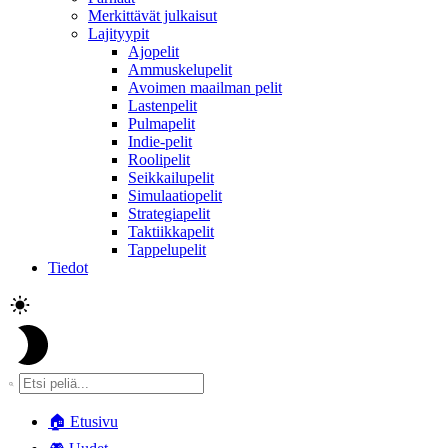
Merkittävät julkaisut
Lajityypit
Ajopelit
Ammuskelupelit
Avoimen maailman pelit
Lastenpelit
Pulmapelit
Indie-pelit
Roolipelit
Seikkailupelit
Simulaatiopelit
Strategiapelit
Taktiikkapelit
Tappelupelit
Tiedot
🏠
Etusivu