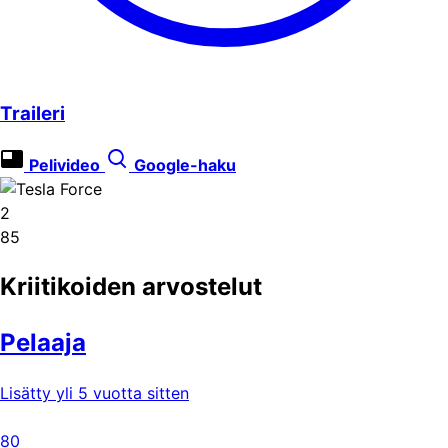
Traileri
Pelivideo
Google-haku
2
85
Kriitikoiden arvostelut
Pelaaja
Lisätty yli 5 vuotta sitten
80