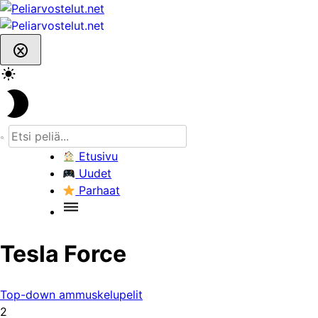
Skip
to
content
Etusivu
Uudet
Parhaat
Tesla Force
Top-down ammuskelupelit
2