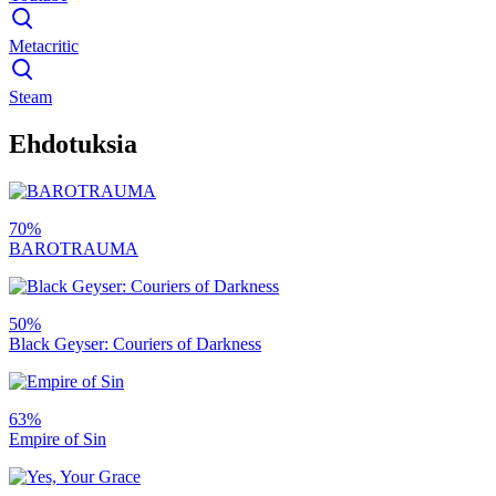
Metacritic
Steam
Ehdotuksia
70%
BAROTRAUMA
50%
Black Geyser: Couriers of Darkness
63%
Empire of Sin