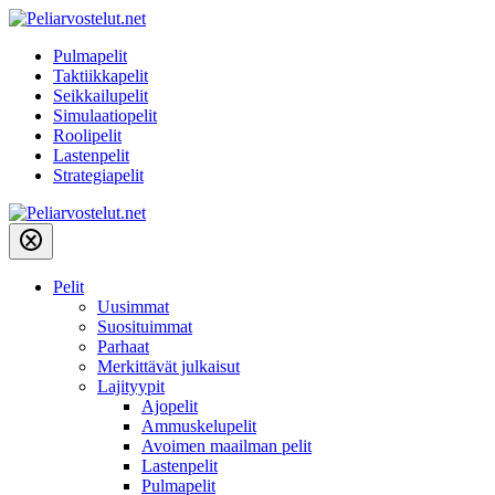
Skip
to
Pulmapelit
content
Taktiikkapelit
Seikkailupelit
Simulaatiopelit
Roolipelit
Lastenpelit
Strategiapelit
Pelit
Uusimmat
Suosituimmat
Parhaat
Merkittävät julkaisut
Lajityypit
Ajopelit
Ammuskelupelit
Avoimen maailman pelit
Lastenpelit
Pulmapelit