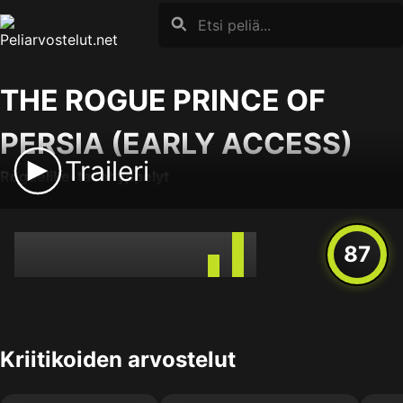
Skip
to
content
THE ROGUE PRINCE OF
PERSIA (EARLY ACCESS)
Traileri
Roguelike-tasohyppelyt
87
Kriitikoiden arvostelut