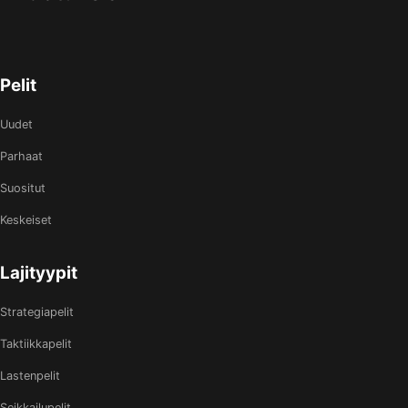
Pelit
Uudet
Parhaat
Suositut
Keskeiset
Lajityypit
Strategiapelit
Taktiikkapelit
Lastenpelit
Seikkailupelit