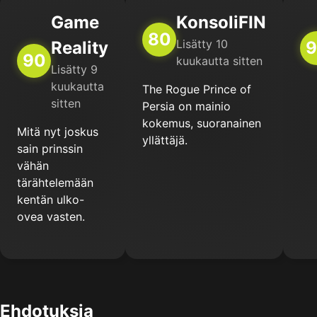
Game
KonsoliFIN
80
Lisätty 10
Reality
9
90
kuukautta sitten
Lisätty 9
kuukautta
The Rogue Prince of
sitten
Persia on mainio
kokemus, suoranainen
Mitä nyt joskus
yllättäjä.
sain prinssin
vähän
tärähtelemään
kentän ulko-
ovea vasten.
Ehdotuksia