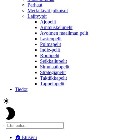
Parhaat
Merkittävät julkaisut
Lajityypit
Ajopelit
Ammuskelupelit
Avoimen maailman pelit
Lastenpelit
Pulmapelit
Indie-pelit
Roolipelit
Seikkailupelit
Simulaatiopelit
Strategiapelit
Taktiikkapelit
Tappelupelit
Tiedot
🏠
Etusivu