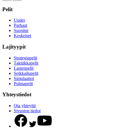
Pelit
Uudet
Parhaat
Suositut
Keskeiset
Lajityypit
Strategiapelit
Taktiikkapelit
Lastenpelit
Seikkailupelit
Simulaatiot
Pulmapelit
Yhteystiedot
Ota yhteyttä
Sivuston tiedot