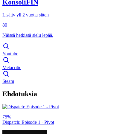
KonsoliFIN
Lisätty yli 2 vuotta sitten
80
Näissä hetkissä sielu lepää.
Youtube
Metacritic
Steam
Ehdotuksia
75%
Dispatch: Episode 1 - Pivot