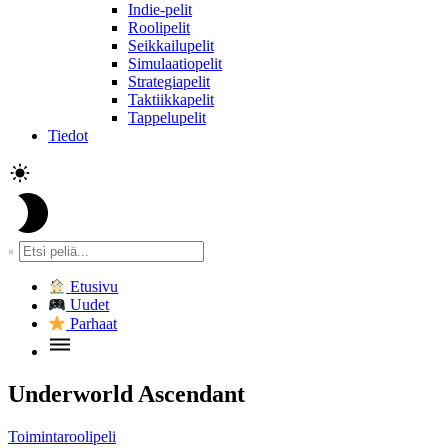
Indie-pelit
Roolipelit
Seikkailupelit
Simulaatiopelit
Strategiapelit
Taktiikkapelit
Tappelupelit
Tiedot
Etusivu
Uudet
Parhaat
Underworld Ascendant
Toimintaroolipeli