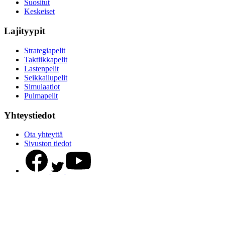
Suositut
Keskeiset
Lajityypit
Strategiapelit
Taktiikkapelit
Lastenpelit
Seikkailupelit
Simulaatiot
Pulmapelit
Yhteystiedot
Ota yhteyttä
Sivuston tiedot