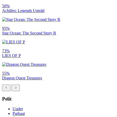
50%
Achilles: Legends Untold
95%
Star Ocean: The Second Story R
73%
LIES OF P
55%
Dragon Quest Treasures
Pelit
Uudet
Parhaat