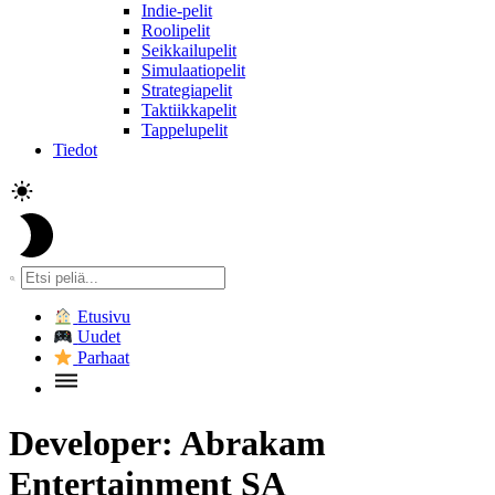
Indie-pelit
Roolipelit
Seikkailupelit
Simulaatiopelit
Strategiapelit
Taktiikkapelit
Tappelupelit
Tiedot
Etusivu
Uudet
Parhaat
Developer:
Abrakam
Entertainment SA