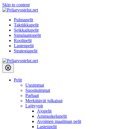
Skip to content
Pulmapelit
Taktiikkapelit
Seikkailupelit
Simulaatiopelit
Roolipelit
Lastenpelit
Strategiapelit
Pelit
Uusimmat
Suosituimmat
Parhaat
Merkittävät julkaisut
Lajityypit
Ajopelit
Ammuskelupelit
Avoimen maailman pelit
Lastenpelit