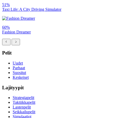
51%
Taxi Life: A City Driving Simulator
60%
Fashion Dreamer
Pelit
Uudet
Parhaat
Suositut
Keskeiset
Lajityypit
Strategiapelit
Taktiikkapelit
Lastenpelit
Seikkailupelit
Simulaatiot