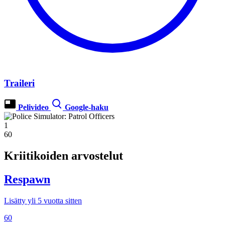
Traileri
Pelivideo
Google-haku
1
60
Kriitikoiden arvostelut
Respawn
Lisätty yli 5 vuotta sitten
60