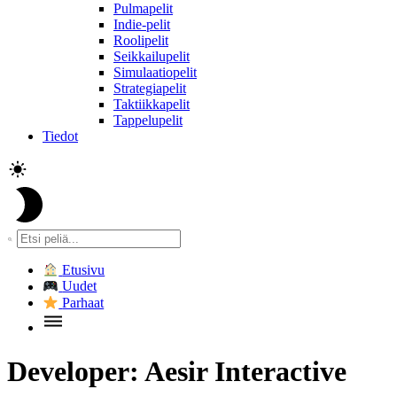
Pulmapelit
Indie-pelit
Roolipelit
Seikkailupelit
Simulaatiopelit
Strategiapelit
Taktiikkapelit
Tappelupelit
Tiedot
Etusivu
Uudet
Parhaat
Developer:
Aesir Interactive