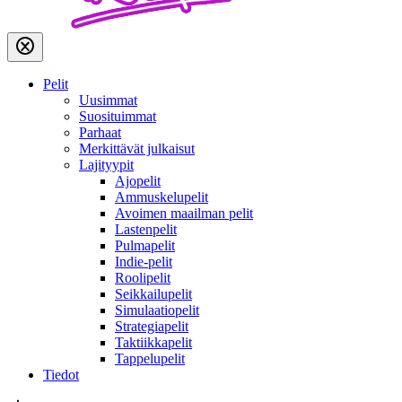
Pelit
Uusimmat
Suosituimmat
Parhaat
Merkittävät julkaisut
Lajityypit
Ajopelit
Ammuskelupelit
Avoimen maailman pelit
Lastenpelit
Pulmapelit
Indie-pelit
Roolipelit
Seikkailupelit
Simulaatiopelit
Strategiapelit
Taktiikkapelit
Tappelupelit
Tiedot