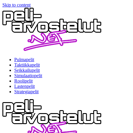
Skip to content
Pulmapelit
Taktiikkapelit
Seikkailupelit
Simulaatiopelit
Roolipelit
Lastenpelit
Strategiapelit