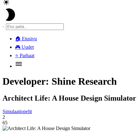
🏠
Etusivu
🎮
Uudet
⭐
Parhaat
Developer:
Shine Research
Architect Life: A House Design Simulator
Simulaatiopelit
2
65