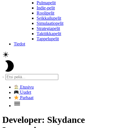
Pulmapelit
Indie-pelit
Roolipelit
Seikkailupelit
Simulaatiopelit
Strategiapelit
Taktiikkapelit
Tappelupelit
Tiedot
Etusivu
Uudet
Parhaat
Developer:
Skydance