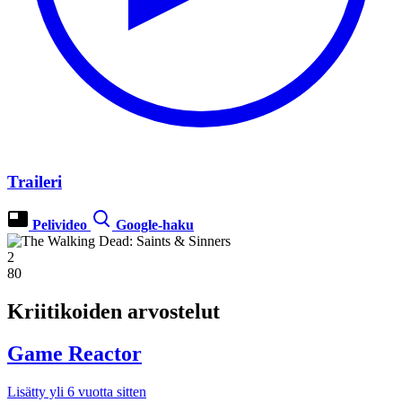
Traileri
Pelivideo
Google-haku
2
80
Kriitikoiden arvostelut
Game Reactor
Lisätty yli 6 vuotta sitten