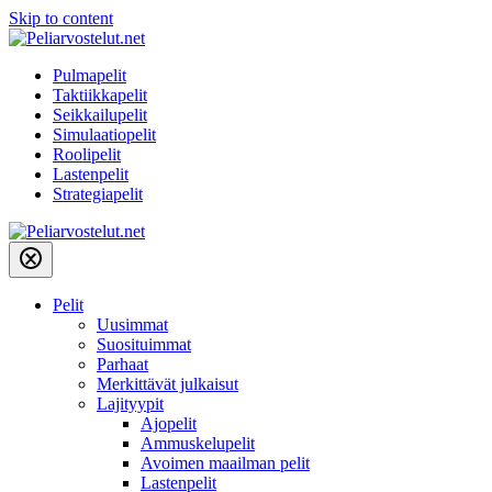
Skip to content
Pulmapelit
Taktiikkapelit
Seikkailupelit
Simulaatiopelit
Roolipelit
Lastenpelit
Strategiapelit
Pelit
Uusimmat
Suosituimmat
Parhaat
Merkittävät julkaisut
Lajityypit
Ajopelit
Ammuskelupelit
Avoimen maailman pelit
Lastenpelit