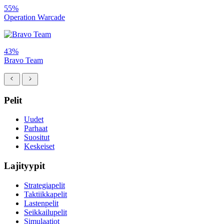
55%
Operation Warcade
43%
Bravo Team
Pelit
Uudet
Parhaat
Suositut
Keskeiset
Lajityypit
Strategiapelit
Taktiikkapelit
Lastenpelit
Seikkailupelit
Simulaatiot