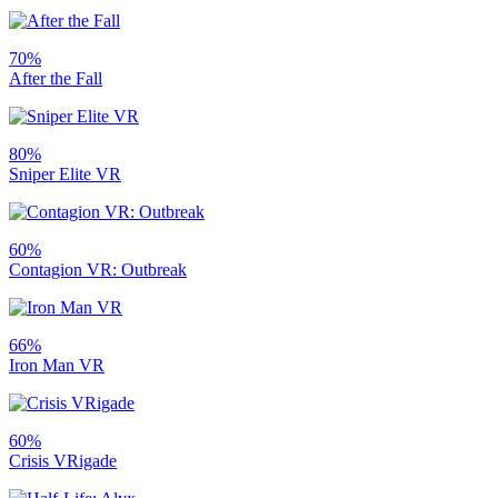
70%
After the Fall
80%
Sniper Elite VR
60%
Contagion VR: Outbreak
66%
Iron Man VR
60%
Crisis VRigade