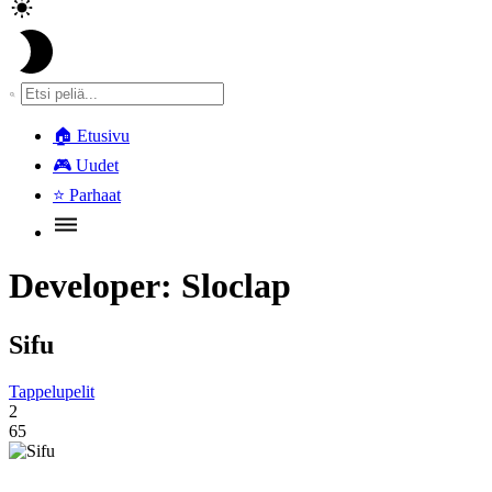
🏠
Etusivu
🎮
Uudet
⭐
Parhaat
Developer:
Sloclap
Sifu
Tappelupelit
2
65