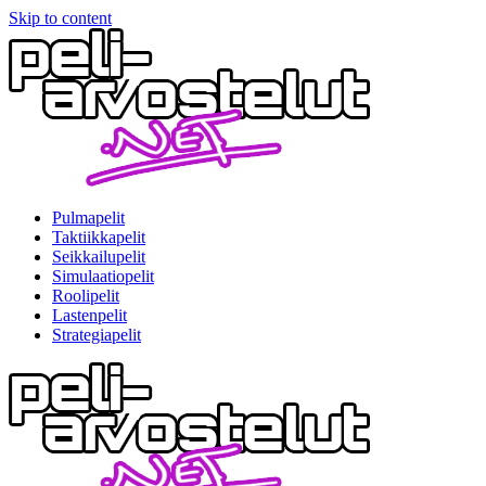
Skip to content
Pulmapelit
Taktiikkapelit
Seikkailupelit
Simulaatiopelit
Roolipelit
Lastenpelit
Strategiapelit