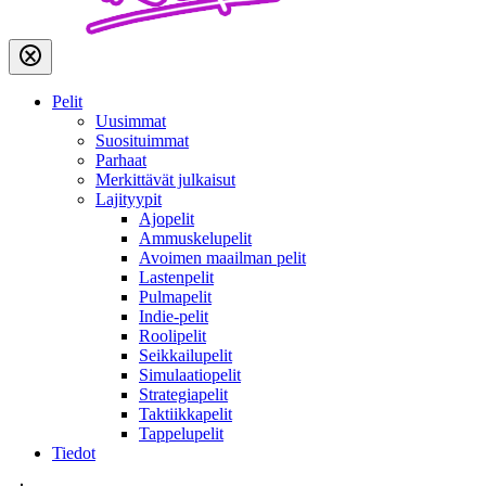
Pelit
Uusimmat
Suosituimmat
Parhaat
Merkittävät julkaisut
Lajityypit
Ajopelit
Ammuskelupelit
Avoimen maailman pelit
Lastenpelit
Pulmapelit
Indie-pelit
Roolipelit
Seikkailupelit
Simulaatiopelit
Strategiapelit
Taktiikkapelit
Tappelupelit
Tiedot