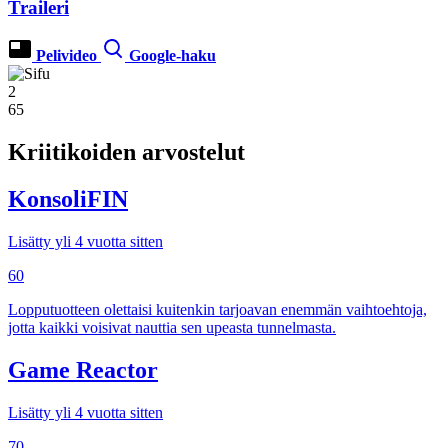
Traileri
Pelivideo
Google-haku
2
65
Kriitikoiden arvostelut
KonsoliFIN
Lisätty yli 4 vuotta sitten
60
Lopputuotteen olettaisi kuitenkin tarjoavan enemmän vaihtoehtoja,
jotta kaikki voisivat nauttia sen upeasta tunnelmasta.
Game Reactor
Lisätty yli 4 vuotta sitten
70