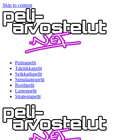
Skip to content
Pulmapelit
Taktiikkapelit
Seikkailupelit
Simulaatiopelit
Roolipelit
Lastenpelit
Strategiapelit