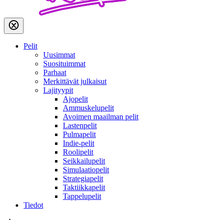
Pelit
Uusimmat
Suosituimmat
Parhaat
Merkittävät julkaisut
Lajityypit
Ajopelit
Ammuskelupelit
Avoimen maailman pelit
Lastenpelit
Pulmapelit
Indie-pelit
Roolipelit
Seikkailupelit
Simulaatiopelit
Strategiapelit
Taktiikkapelit
Tappelupelit
Tiedot