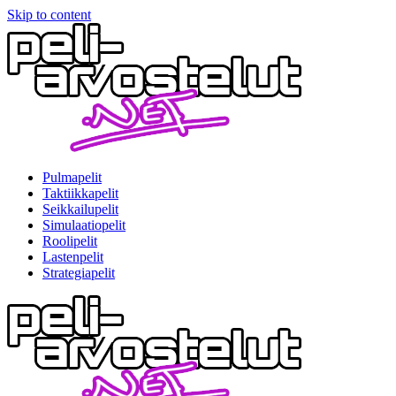
Skip to content
Pulmapelit
Taktiikkapelit
Seikkailupelit
Simulaatiopelit
Roolipelit
Lastenpelit
Strategiapelit