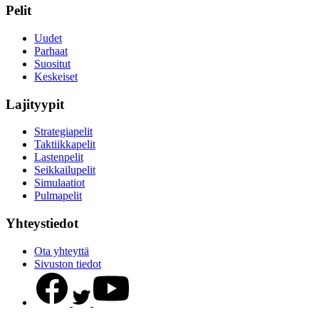
Pelit
Uudet
Parhaat
Suositut
Keskeiset
Lajityypit
Strategiapelit
Taktiikkapelit
Lastenpelit
Seikkailupelit
Simulaatiot
Pulmapelit
Yhteystiedot
Ota yhteyttä
Sivuston tiedot