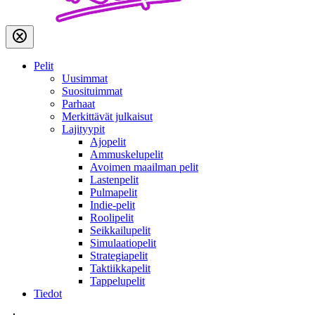
Pelit
Uusimmat
Suosituimmat
Parhaat
Merkittävät julkaisut
Lajityypit
Ajopelit
Ammuskelupelit
Avoimen maailman pelit
Lastenpelit
Pulmapelit
Indie-pelit
Roolipelit
Seikkailupelit
Simulaatiopelit
Strategiapelit
Taktiikkapelit
Tappelupelit
Tiedot