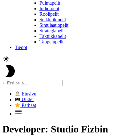
Pulmapelit
Indie-pelit
Roolipelit
Seikkailupelit
Simulaatiopelit
Strategiapelit
Taktiikkapelit
Tappelupelit
Tiedot
Etusivu
Uudet
Parhaat
Developer:
Studio Fizbin