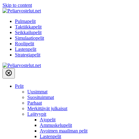
Skip to content
Pulmapelit
Taktiikkapelit
Seikkailupelit
Simulaatiopelit
Roolipelit
Lastenpelit
Strategiapelit
Pelit
Uusimmat
Suosituimmat
Parhaat
Merkittävät julkaisut
Lajityypit
Ajopelit
Ammuskelupelit
Avoimen maailman pelit
Lastenpelit