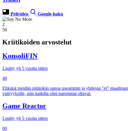
Pelivideo
Google-haku
2
50
Kriitikoiden arvostelut
KonsoliFIN
Lisätty yli 5 vuotta sitten
40
Ehkäpä meidän pitäisikin sanoa useammin ja yhdessä ”ei” maailman
vääryyksille, niin kaikilla olisi paremmat oltavat.
Game Reactor
Lisätty yli 5 vuotta sitten
60