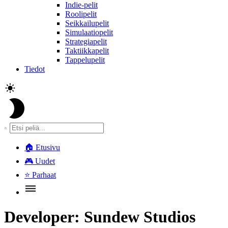
Indie-pelit
Roolipelit
Seikkailupelit
Simulaatiopelit
Strategiapelit
Taktiikkapelit
Tappelupelit
Tiedot
🏠
Etusivu
🎮
Uudet
⭐
Parhaat
Developer:
Sundew Studios