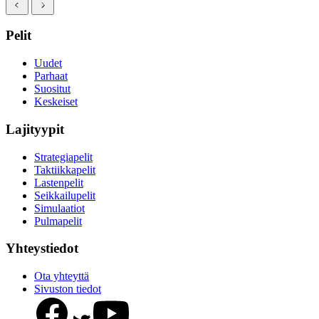
Pelit
Uudet
Parhaat
Suositut
Keskeiset
Lajityypit
Strategiapelit
Taktiikkapelit
Lastenpelit
Seikkailupelit
Simulaatiot
Pulmapelit
Yhteystiedot
Ota yhteyttä
Sivuston tiedot