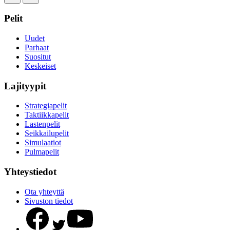
Pelit
Uudet
Parhaat
Suositut
Keskeiset
Lajityypit
Strategiapelit
Taktiikkapelit
Lastenpelit
Seikkailupelit
Simulaatiot
Pulmapelit
Yhteystiedot
Ota yhteyttä
Sivuston tiedot