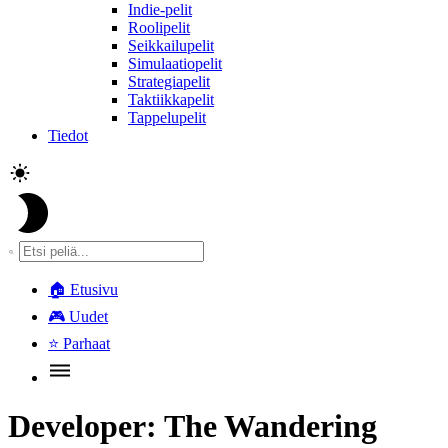
Indie-pelit
Roolipelit
Seikkailupelit
Simulaatiopelit
Strategiapelit
Taktiikkapelit
Tappelupelit
Tiedot
🏠
Etusivu
🎮
Uudet
⭐
Parhaat
Developer:
The Wandering