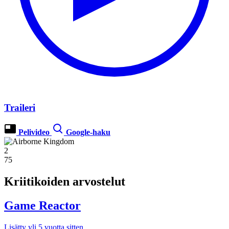
Traileri
Pelivideo
Google-haku
2
75
Kriitikoiden arvostelut
Game Reactor
Lisätty yli 5 vuotta sitten