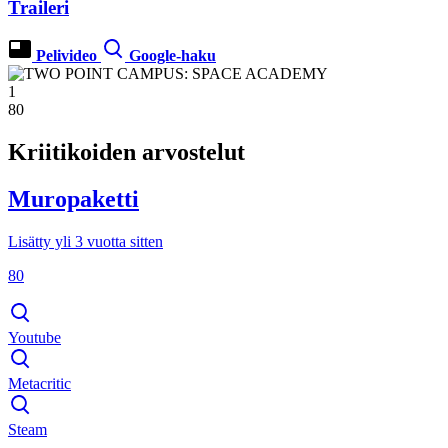
Traileri
Pelivideo
Google-haku
1
80
Kriitikoiden arvostelut
Muropaketti
Lisätty yli 3 vuotta sitten
80
Youtube
Metacritic
Steam