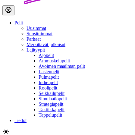
Pelit
Uusimmat
Suosituimmat
Parhaat
Merkittävät julkaisut
Lajityypit
Ajopelit
Ammuskelupelit
Avoimen maailman pelit
Lastenpelit
Pulmapelit
Indie-pelit
Roolipelit
Seikkailupelit
Simulaatiopelit
Strategiapelit
Taktiikkapelit
Tappelupelit
Tiedot