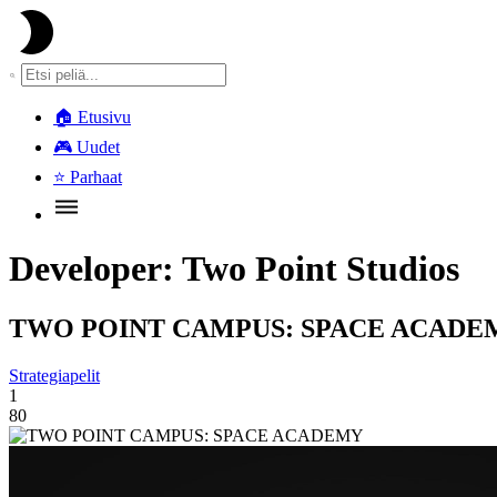
🏠
Etusivu
🎮
Uudet
⭐
Parhaat
Developer:
Two Point Studios
TWO POINT CAMPUS: SPACE ACADE
Strategiapelit
1
80