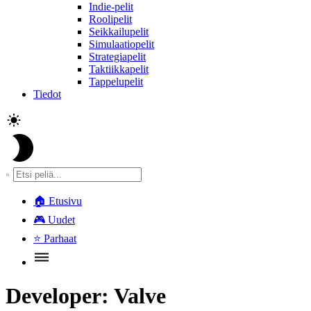
Indie-pelit
Roolipelit
Seikkailupelit
Simulaatiopelit
Strategiapelit
Taktiikkapelit
Tappelupelit
Tiedot
🏠
Etusivu
🎮
Uudet
⭐
Parhaat
Developer:
Valve