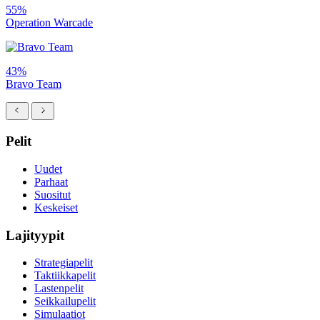
55%
Operation Warcade
43%
Bravo Team
Pelit
Uudet
Parhaat
Suositut
Keskeiset
Lajityypit
Strategiapelit
Taktiikkapelit
Lastenpelit
Seikkailupelit
Simulaatiot