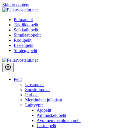
Skip to content
Pulmapelit
Taktiikkapelit
Seikkailupelit
Simulaatiopelit
Roolipelit
Lastenpelit
Strategiapelit
Pelit
Uusimmat
Suosituimmat
Parhaat
Merkittävät julkaisut
Lajityypit
Ajopelit
Ammuskelupelit
Avoimen maailman pelit
Lastenpelit