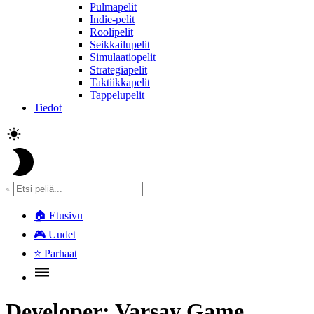
Pulmapelit
Indie-pelit
Roolipelit
Seikkailupelit
Simulaatiopelit
Strategiapelit
Taktiikkapelit
Tappelupelit
Tiedot
🏠
Etusivu
🎮
Uudet
⭐
Parhaat
Developer:
Varsav Game