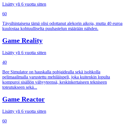
Lisätty yli 6 vuotta sitten
60
Täysihintaisena tämä olisi odottanut alekorin aikoja, mutta 40 euroa
kuulostaa kohtuulliselta puuhastelun määrään nähden.
Game Reality
Lisätty yli 6 vuotta sitten
40
Bee Simulator on hauskalla pohjaidealla sekä isohkolla
pelimaailmalla varustettu mehiläispeli, joka kuitenkin lopulta
kompuroi sisällön vähyyteensä, keskinkertaiseen tekniseen
toteutukseen sekä...
Game Reactor
Lisätty yli 6 vuotta sitten
60