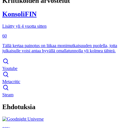
Kriitikoiden arvostelut
KonsoliFIN
Lisätty yli 4 vuotta sitten
60
Tällä kertaa painotus on liikaa monimutkaisuuden puolella, jotta
julkaisulle voisi antaa hyvällä omallatunnolla yli kolmea tähteä.
Youtube
Metacritic
Steam
Ehdotuksia