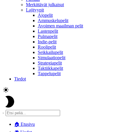
Merkittävät julkaisut
Lajityypit
Ajopelit
Ammuskelupelit
Avoimen maailman pelit
Lastenpelit
Pulmapelit
Indie-pelit
Roolipelit
Seikkailupelit
Simulaatiopelit
Strategiapelit
Taktiikkapelit
Tappelupelit
Tiedot
🏠
Etusivu