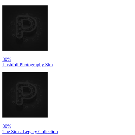
80%
Lushfoil Photography Sim
80%
The Sims: Legacy Collection