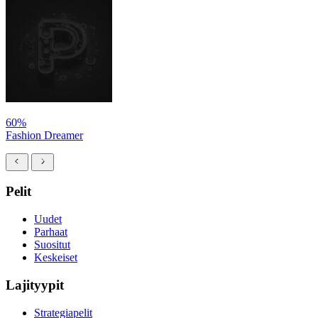
60%
Fashion Dreamer
Pelit
Uudet
Parhaat
Suositut
Keskeiset
Lajityypit
Strategiapelit