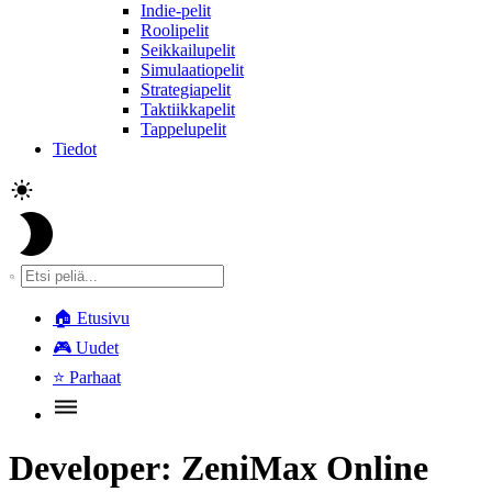
Indie-pelit
Roolipelit
Seikkailupelit
Simulaatiopelit
Strategiapelit
Taktiikkapelit
Tappelupelit
Tiedot
🏠
Etusivu
🎮
Uudet
⭐
Parhaat
Developer:
ZeniMax Online