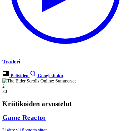
Traileri
Pelivideo
Google-haku
2
80
Kriitikoiden arvostelut
Game Reactor
Lisätty yli 8 vuotta sitten