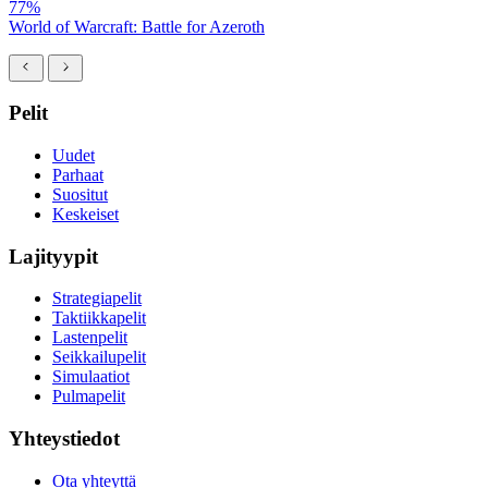
77%
World of Warcraft: Battle for Azeroth
Pelit
Uudet
Parhaat
Suositut
Keskeiset
Lajityypit
Strategiapelit
Taktiikkapelit
Lastenpelit
Seikkailupelit
Simulaatiot
Pulmapelit
Yhteystiedot
Ota yhteyttä