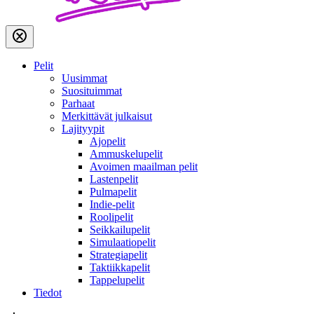
Pelit
Uusimmat
Suosituimmat
Parhaat
Merkittävät julkaisut
Lajityypit
Ajopelit
Ammuskelupelit
Avoimen maailman pelit
Lastenpelit
Pulmapelit
Indie-pelit
Roolipelit
Seikkailupelit
Simulaatiopelit
Strategiapelit
Taktiikkapelit
Tappelupelit
Tiedot