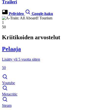
Traileri
Pelivideo
Google-haku
1
50
Kriitikoiden arvostelut
Pelaaja
Lisätty yli 5 vuotta sitten
50
Youtube
Metacritic
Steam