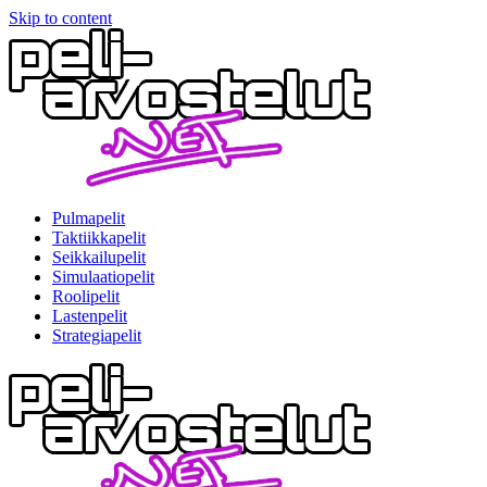
Skip to content
Pulmapelit
Taktiikkapelit
Seikkailupelit
Simulaatiopelit
Roolipelit
Lastenpelit
Strategiapelit