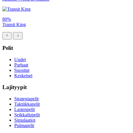
80%
Transit King
Pelit
Uudet
Parhaat
Suositut
Keskeiset
Lajityypit
Strategiapelit
Taktiikkapelit
Lastenpelit
Seikkailupelit
Simulaatiot
Pulmapelit