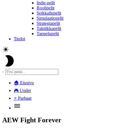
Indie-pelit
Roolipelit
Seikkailupelit
Simulaatiopelit
Strategiapelit
Taktiikkapelit
Tappelupelit
Tiedot
🏠
Etusivu
🎮
Uudet
⭐
Parhaat
AEW Fight Forever