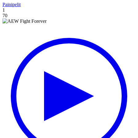
Painipelit
1
70