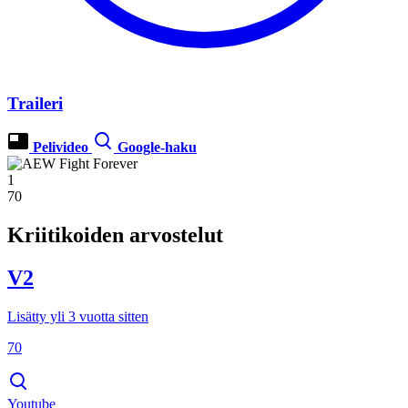
Traileri
Pelivideo
Google-haku
1
70
Kriitikoiden arvostelut
V2
Lisätty yli 3 vuotta sitten
70
Youtube