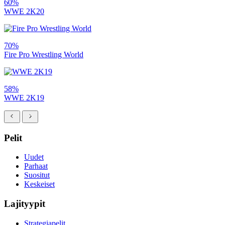
60%
WWE 2K20
70%
Fire Pro Wrestling World
58%
WWE 2K19
Pelit
Uudet
Parhaat
Suositut
Keskeiset
Lajityypit
Strategiapelit