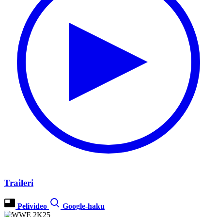
Traileri
Pelivideo
Google-haku