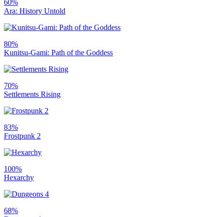
60%
Ara: History Untold
80%
Kunitsu-Gami: Path of the Goddess
70%
Settlements Rising
83%
Frostpunk 2
100%
Hexarchy
68%