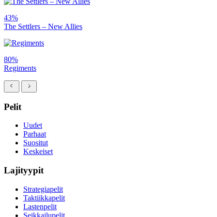
43%
The Settlers – New Allies
80%
Regiments
Pelit
Uudet
Parhaat
Suositut
Keskeiset
Lajityypit
Strategiapelit
Taktiikkapelit
Lastenpelit
Seikkailupelit