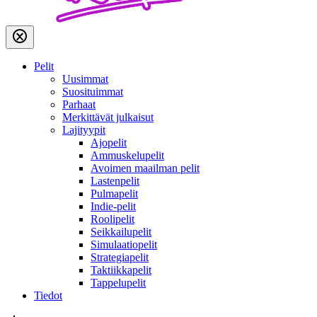
Pelit
Uusimmat
Suosituimmat
Parhaat
Merkittävät julkaisut
Lajityypit
Ajopelit
Ammuskelupelit
Avoimen maailman pelit
Lastenpelit
Pulmapelit
Indie-pelit
Roolipelit
Seikkailupelit
Simulaatiopelit
Strategiapelit
Taktiikkapelit
Tappelupelit
Tiedot