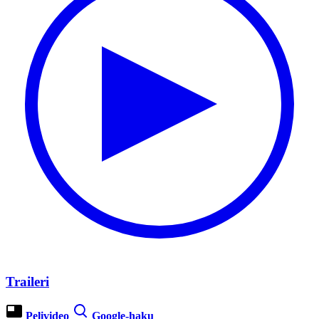
Traileri
Pelivideo
Google-haku