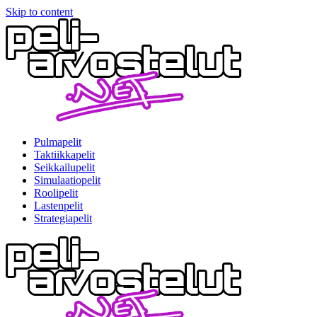
Skip to content
Pulmapelit
Taktiikkapelit
Seikkailupelit
Simulaatiopelit
Roolipelit
Lastenpelit
Strategiapelit