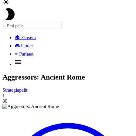
🏠
Etusivu
🎮
Uudet
⭐
Parhaat
Aggressors: Ancient Rome
Strategiapelit
1
80