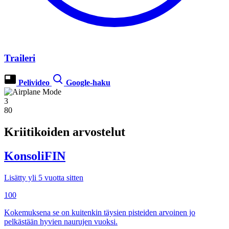
Traileri
Pelivideo
Google-haku
3
80
Kriitikoiden arvostelut
KonsoliFIN
Lisätty yli 5 vuotta sitten
100
Kokemuksena se on kuitenkin täysien pisteiden arvoinen jo
pelkästään hyvien naurujen vuoksi.