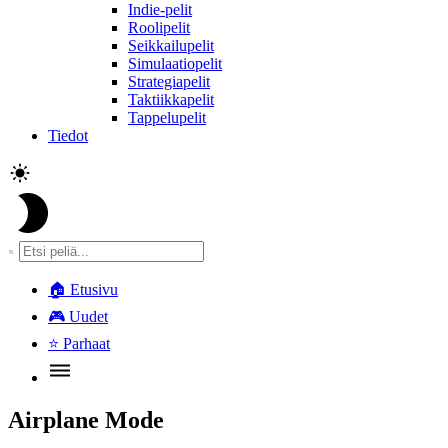
Indie-pelit
Roolipelit
Seikkailupelit
Simulaatiopelit
Strategiapelit
Taktiikkapelit
Tappelupelit
Tiedot
🏠
Etusivu
🎮
Uudet
⭐
Parhaat
Airplane Mode