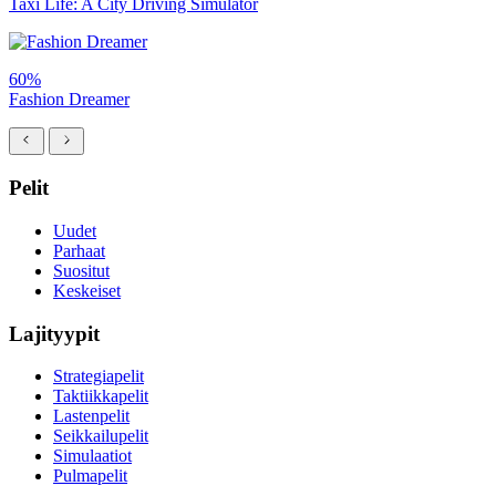
Taxi Life: A City Driving Simulator
60%
Fashion Dreamer
Pelit
Uudet
Parhaat
Suositut
Keskeiset
Lajityypit
Strategiapelit
Taktiikkapelit
Lastenpelit
Seikkailupelit
Simulaatiot
Pulmapelit