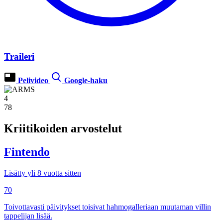
Traileri
Pelivideo
Google-haku
4
78
Kriitikoiden arvostelut
Fintendo
Lisätty yli 8 vuotta sitten
70
Toivottavasti päivitykset toisivat hahmogalleriaan muutaman villin
tappelijan lisää.