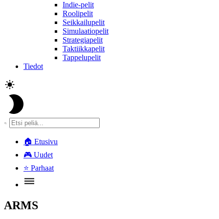
Indie-pelit
Roolipelit
Seikkailupelit
Simulaatiopelit
Strategiapelit
Taktiikkapelit
Tappelupelit
Tiedot
🏠
Etusivu
🎮
Uudet
⭐
Parhaat
ARMS