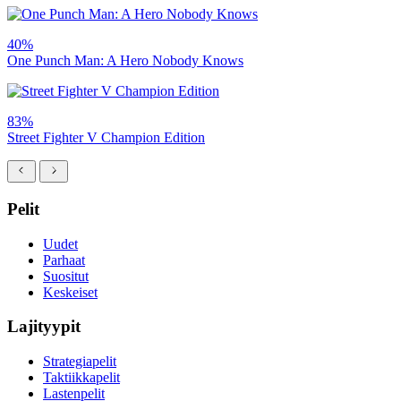
40%
One Punch Man: A Hero Nobody Knows
83%
Street Fighter V Champion Edition
Pelit
Uudet
Parhaat
Suositut
Keskeiset
Lajityypit
Strategiapelit
Taktiikkapelit
Lastenpelit