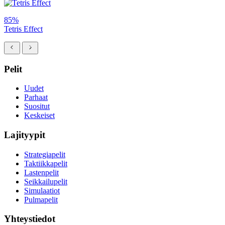
85%
Tetris Effect
Pelit
Uudet
Parhaat
Suositut
Keskeiset
Lajityypit
Strategiapelit
Taktiikkapelit
Lastenpelit
Seikkailupelit
Simulaatiot
Pulmapelit
Yhteystiedot