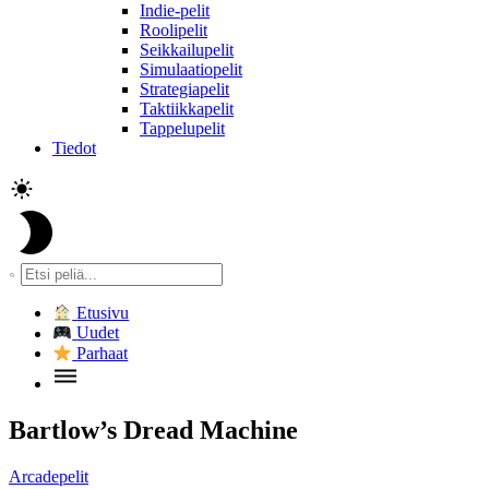
Indie-pelit
Roolipelit
Seikkailupelit
Simulaatiopelit
Strategiapelit
Taktiikkapelit
Tappelupelit
Tiedot
Etusivu
Uudet
Parhaat
Bartlow’s Dread Machine
Arcadepelit