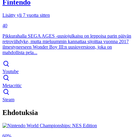
Fintendo
Lisätty yli 7 vuotta sitten
40
Pikkurahalla SEGA AGES -uusiojulkaisu on leppoisa parin päivän
retroviihdyke, mutta mieluummin kannattaa sijoittaa vuonna 2017
ilmestyneeseen Wonder Boy III:n uusioversioon, joka on
mahdollista pela...
Youtube
Metacritic
Steam
Ehdotuksia
60%