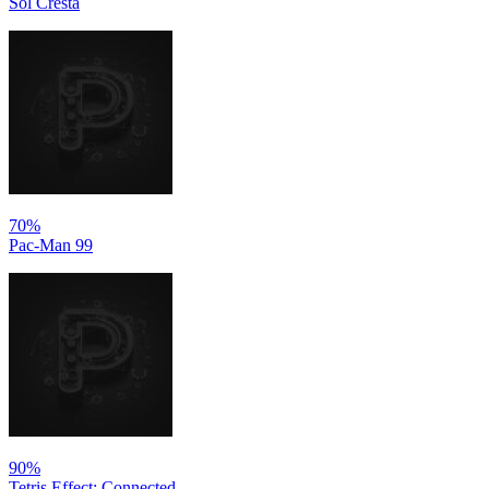
Sol Cresta
70%
Pac-Man 99
90%
Tetris Effect: Connected