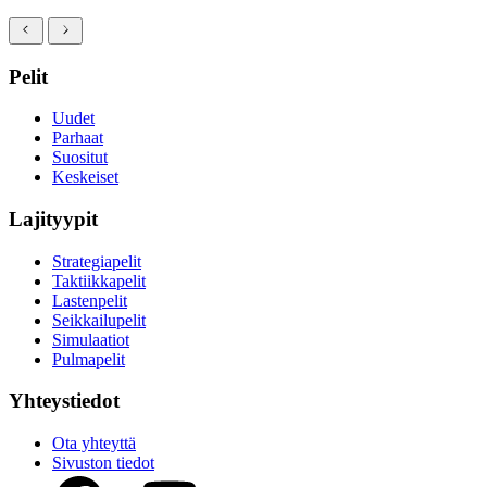
Pelit
Uudet
Parhaat
Suositut
Keskeiset
Lajityypit
Strategiapelit
Taktiikkapelit
Lastenpelit
Seikkailupelit
Simulaatiot
Pulmapelit
Yhteystiedot
Ota yhteyttä
Sivuston tiedot