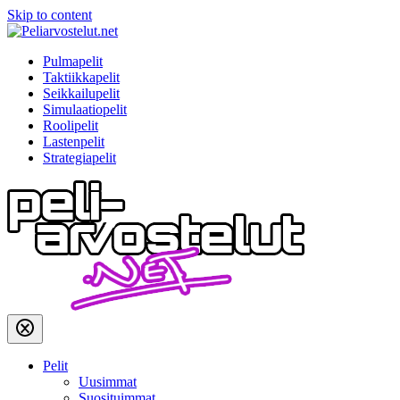
Skip to content
Pulmapelit
Taktiikkapelit
Seikkailupelit
Simulaatiopelit
Roolipelit
Lastenpelit
Strategiapelit
Pelit
Uusimmat
Suosituimmat