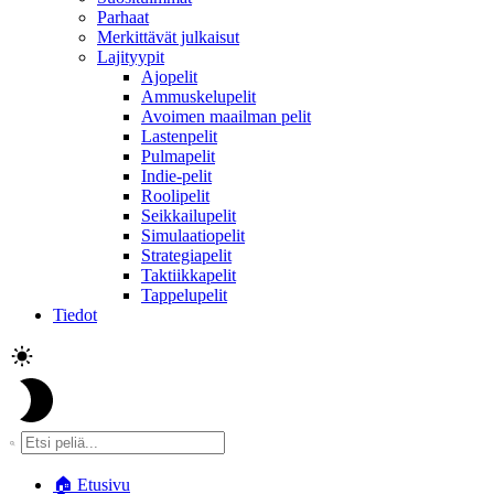
Parhaat
Merkittävät julkaisut
Lajityypit
Ajopelit
Ammuskelupelit
Avoimen maailman pelit
Lastenpelit
Pulmapelit
Indie-pelit
Roolipelit
Seikkailupelit
Simulaatiopelit
Strategiapelit
Taktiikkapelit
Tappelupelit
Tiedot
🏠
Etusivu